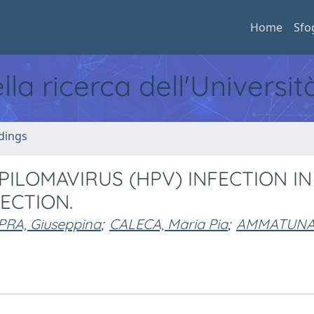
Home
Sfo
ella ricerca dell'Universi
dings
ILOMAVIRUS (HPV) INFECTION IN
ECTION.
PRA, Giuseppina
;
CALECA, Maria Pia
;
AMMATUNA, 