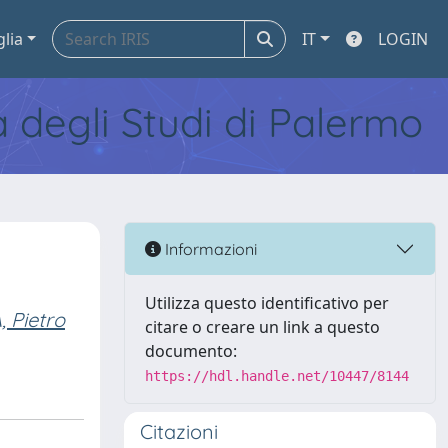
glia
IT
LOGIN
tà degli Studi di Palermo
Informazioni
Utilizza questo identificativo per
Pietro
citare o creare un link a questo
documento:
https://hdl.handle.net/10447/8144
Citazioni