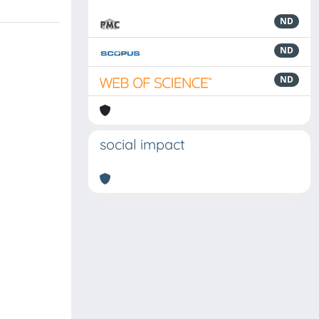
ND
ND
ND
social impact