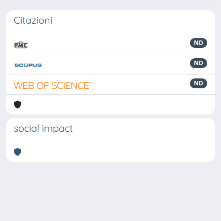
Citazioni
ND
ND
ND
social impact