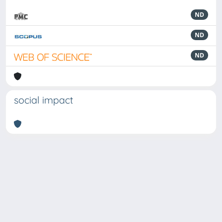
ND
ND
ND
social impact