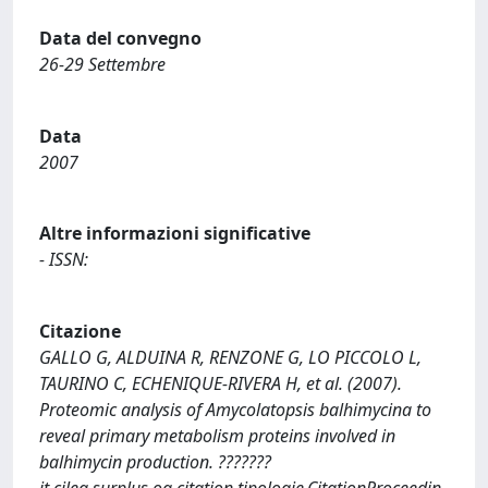
Data del convegno
26-29 Settembre
Data
2007
Altre informazioni significative
- ISSN:
Citazione
GALLO G, ALDUINA R, RENZONE G, LO PICCOLO L,
TAURINO C, ECHENIQUE-RIVERA H, et al. (2007).
Proteomic analysis of Amycolatopsis balhimycina to
reveal primary metabolism proteins involved in
balhimycin production. ???????
it.cilea.surplus.oa.citation.tipologie.CitationProceedin