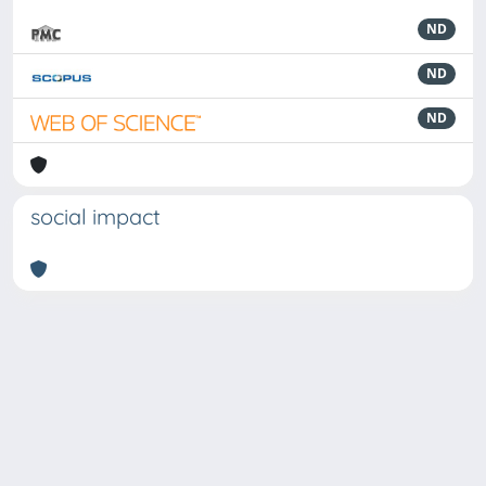
ND
ND
ND
social impact