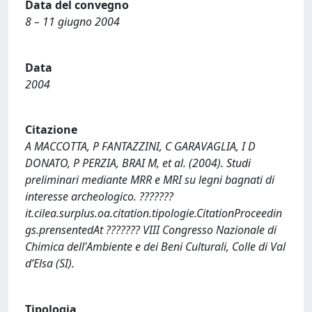
Data del convegno
8 – 11 giugno 2004
Data
2004
Citazione
A MACCOTTA, P FANTAZZINI, C GARAVAGLIA, I D
DONATO, P PERZIA, BRAI M, et al. (2004). Studi
preliminari mediante MRR e MRI su legni bagnati di
interesse archeologico. ???????
it.cilea.surplus.oa.citation.tipologie.CitationProceedin
gs.prensentedAt ??????? VIII Congresso Nazionale di
Chimica dell'Ambiente e dei Beni Culturali, Colle di Val
d’Elsa (SI).
Tipologia