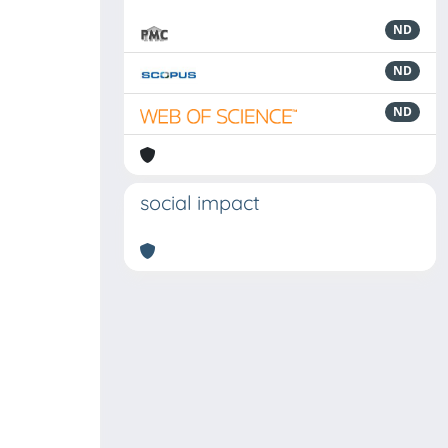
ND
ND
ND
social impact