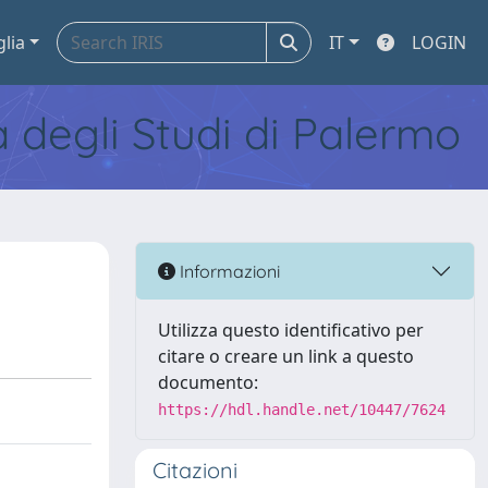
glia
IT
LOGIN
tà degli Studi di Palermo
Informazioni
Utilizza questo identificativo per
citare o creare un link a questo
documento:
https://hdl.handle.net/10447/7624
Citazioni