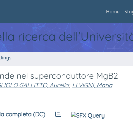
Home
Sfo
ella ricerca dell'Universi
dings
oonde nel superconduttore MgB2
LIOLO GALLITTO, Aurelio
;
LI VIGNI, Maria
a completa (DC)