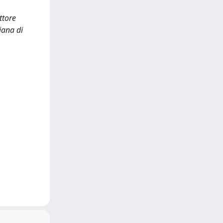
ttore
iana di