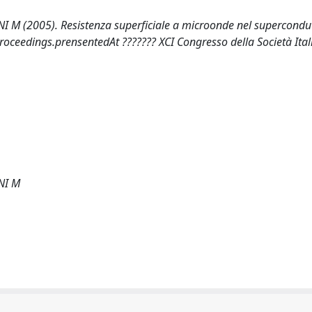
 (2005). Resistenza superficiale a microonde nel supercondu
nProceedings.prensentedAt ??????? XCI Congresso della Società Ital
NI M