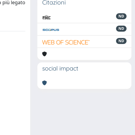
Citazioni
o più legato
ND
ND
ND
social impact