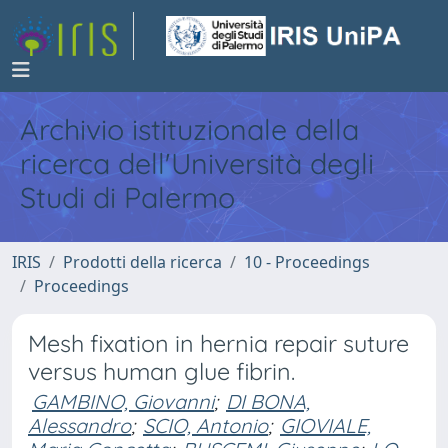
Archivio istituzionale della
ricerca dell'Università degli
Studi di Palermo
IRIS
Prodotti della ricerca
10 - Proceedings
Proceedings
Mesh fixation in hernia repair suture
versus human glue fibrin.
GAMBINO, Giovanni
;
DI BONA,
Alessandro
;
SCIO, Antonio
;
GIOVIALE,