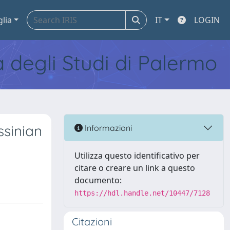
glia
IT
LOGIN
tà degli Studi di Palermo
ssinian
Informazioni
Utilizza questo identificativo per
citare o creare un link a questo
documento:
https://hdl.handle.net/10447/7128
Citazioni