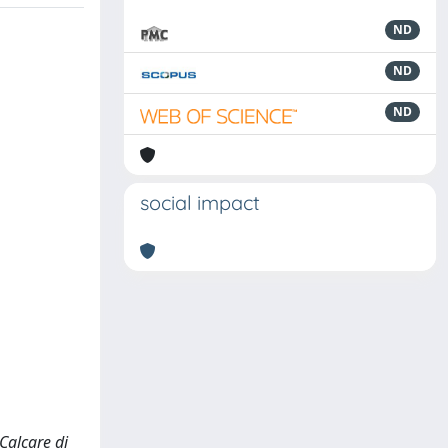
ND
ND
ND
social impact
Calcare di