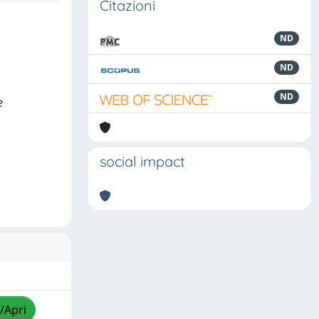
Citazioni
ND
ND
ND
e
social impact
/Apri