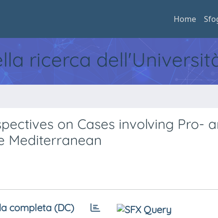
Home
Sfo
ella ricerca dell'Universi
spectives on Cases involving Pro- 
the Mediterranean
a completa (DC)