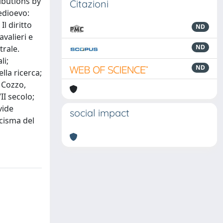
ibutions by
Citazioni
edioevo:
l diritto
ND
valieri e
ND
trale.
li;
ND
lla ricerca;
o Cozzo,
II secolo;
vide
social impact
scisma del