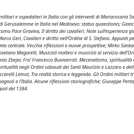
ilitari e ospedalieri in Italia con gli interventi di Mariarosaria S
i di Gerusalemme in Italia nel Medioevo: status quaestionis; Gian
acomo Pace Gravina, Il diritto dei cavalieri. Note sull’esperienza gi
co Geri, Cavalieri e diritto nell’Ordine di S. Stefano. Appunti p
anta centrale. Vecchie riflessioni e nuove prospettive; Mirko Santa
etano Magarelli, Musicisti maltesi e musicisti al servizio dell’Or
hias Ebejer, Fra’ Francesco Buonarroti. Mecenatismo, spiritualità e
piritualità negli Ordini sabaudi dei Santi Maurizio e Lazzaro e del
carelli Lemut, Tra realtà storica e leggenda. Gli Ordini militari 
agnoli e l’Italia. Alcune riflessioni storiografiche; Giuseppe Perta,
poli del 1384.