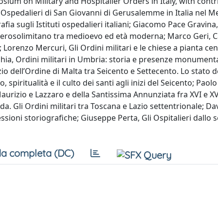
ium on Military and Hospitaller Orders in Italy, with contr
i Ospedalieri di San Giovanni di Gerusalemme in Italia nel M
ia sugli Istituti ospedalieri italiani; Giacomo Pace Gravina, I
e gerosolimitano tra medioevo ed età moderna; Marco Geri, Ca
; Lorenzo Mercuri, Gli Ordini militari e le chiese a pianta cen
hia, Ordini militari in Umbria: storia e presenze monumenta
io dell’Ordine di Malta tra Seicento e Settecento. Lo stato de
piritualità e il culto dei santi agli inizi del Seicento; Paol
Maurizio e Lazzaro e della Santissima Annunziata fra XVI e XV
da. Gli Ordini militari tra Toscana e Lazio settentrionale; Da
flessioni storiografiche; Giuseppe Perta, Gli Ospitalieri dallo 
a completa (DC)