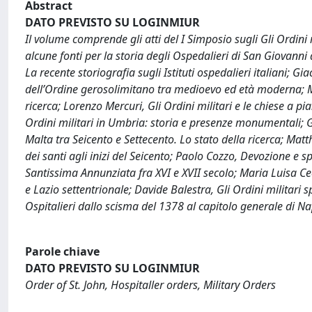
Abstract
DATO PREVISTO SU LOGINMIUR
Il volume comprende gli atti del I Simposio sugli Gli Ordini m
alcune fonti per la storia degli Ospedalieri di San Giovann
La recente storiografia sugli Istituti ospedalieri italiani; Gi
dell’Ordine gerosolimitano tra medioevo ed età moderna; Mar
ricerca; Lorenzo Mercuri, Gli Ordini militari e le chiese a pi
Ordini militari in Umbria: storia e presenze monumentali; Ga
Malta tra Seicento e Settecento. Lo stato della ricerca; Matt
dei santi agli inizi del Seicento; Paolo Cozzo, Devozione e s
Santissima Annunziata fra XVI e XVII secolo; Maria Luisa Cec
e Lazio settentrionale; Davide Balestra, Gli Ordini militari sp
Ospitalieri dallo scisma del 1378 al capitolo generale di Na
Parole chiave
DATO PREVISTO SU LOGINMIUR
Order of St. John, Hospitaller orders, Military Orders