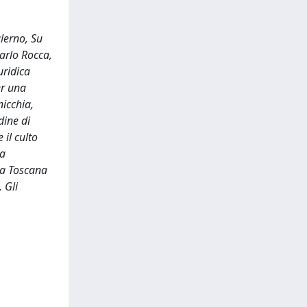
alerno, Su
carlo Rocca,
uridica
er una
nicchia,
dine di
 il culto
la
tra Toscana
 Gli