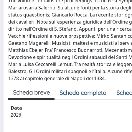
The volume contains the proceedings of the First Sympos
Mariarosaria Salerno, Su alcune fonti per la storia degl
status quaestionis; Giancarlo Rocca, La recente storiograf
dei cavalieri. Note sull’esperienza giuridica dell’Ordin
diritto nell’Ordine di S. Stefano. Appunti per una ricerca
Vecchie riflessioni e nuove prospettive; Mirko Santanicc
Gaetano Magarelli, Musicisti maltesi e musicisti al serviz
Matthias Ebejer, Fra’ Francesco Buonarroti. Mecenatismo, s
Devozione e spiritualità negli Ordini sabaudi dei Santi 
Maria Luisa Ceccarelli Lemut, Tra realtà storica e leggen
Balestra, Gli Ordini militari spagnoli e l’Italia. Alcune ri
1378 al capitolo generale di Napoli del 1384.
Scheda breve
Scheda completa
Sched
Data
2026