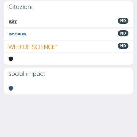
Citazioni
ND
ND
ND
social impact