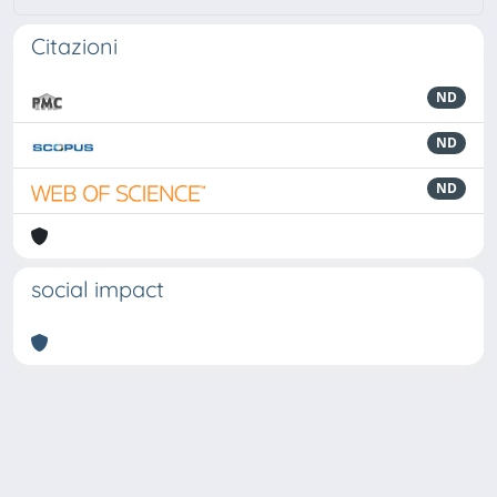
Citazioni
ND
ND
ND
social impact