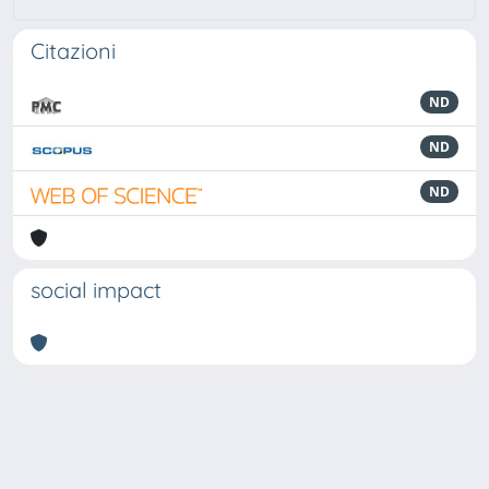
Citazioni
ND
ND
ND
social impact