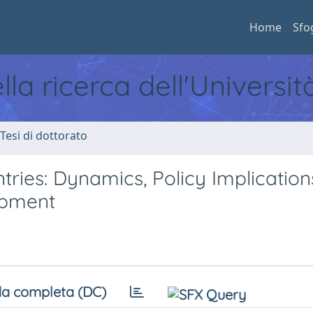
Home
Sfo
ella ricerca dell'Universi
 Tesi di dottorato
ntries: Dynamics, Policy Implicatio
opment
a completa (DC)