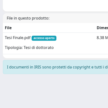
File in questo prodotto:
File
Dime
Tesi Finale.pdf
8.38 
accesso aperto
Tipologia: Tesi di dottorato
I documenti in IRIS sono protetti da copyright e tutti i di
Powered by
IRIS
-
about IRIS
-
Utilizzo dei cookie