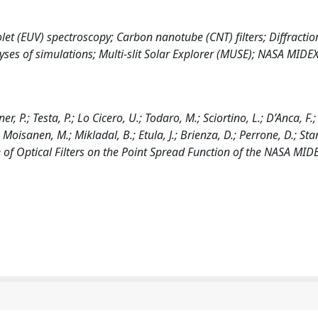
olet (EUV) spectroscopy; Carbon nanotube (CNT) filters; Diffraction
yses of simulations; Multi-slit Solar Explorer (MUSE); NASA MIDE
r, P.; Testa, P.; Lo Cicero, U.; Todaro, M.; Sciortino, L.; D’Anca, F.;
.; Moisanen, M.; Mikladal, B.; Etula, J.; Brienza, D.; Perrone, D.; Sta
 of Optical Filters on the Point Spread Function of the NASA MID