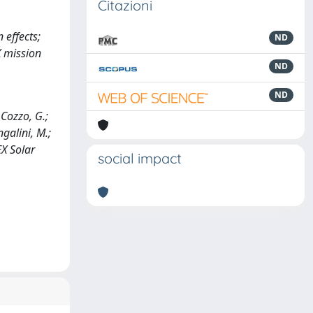
Citazioni
 effects;
ND
X mission
ND
ND
 Cozzo, G.;
ngalini, M.;
EX Solar
social impact