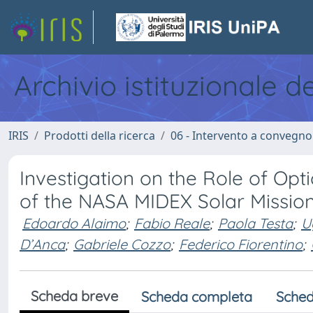
Archivio istituzionale d
IRIS
Prodotti della ricerca
06 - Intervento a convegn
Investigation on the Role of Opti
of the NASA MIDEX Solar Missi
Edoardo Alaimo
;
Fabio Reale
;
Paola Testa
;
U
D’Anca
;
Gabriele Cozzo
;
Federico Fiorentino
;
Scheda breve
Scheda completa
Sched