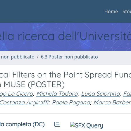
Home
Sfo
ella ricerca dell'Universi
o non pubblicato
6.3 Poster non pubblicato
cal Filters on the Point Spread Fun
on MUSE (POSTER)
go Lo Cicero
;
Michela Todaro
;
Luisa Sciortino
;
Fa
Costanza Argiroffi
;
Paolo Pagano
;
Marco Barbe
a completa (DC)