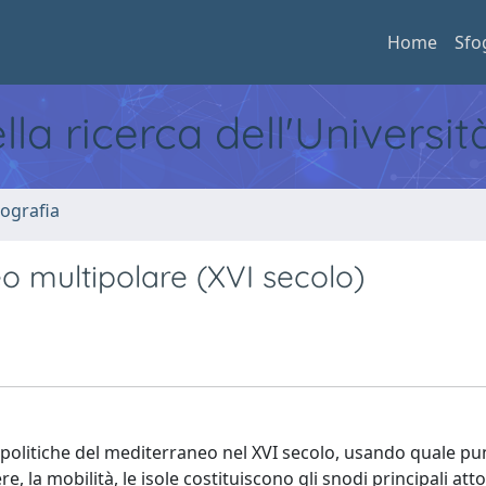
Home
Sfo
ella ricerca dell'Universi
ografia
neo multipolare (XVI secolo)
e politiche del mediterraneo nel XVI secolo, usando quale pu
re, la mobilità, le isole costituiscono gli snodi principali att