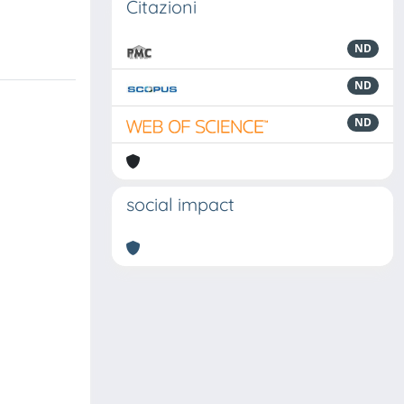
Citazioni
ND
ND
ND
social impact