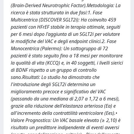
(Brain-Derived Neurotrophic Factor).Metodologia: La
ricerca è stata strutturata in due fasi:1. Fase
Multicentrica (DISCOVER SGLT2i): Ha coinvolto 459
pazienti con HFrEF stabile in terapia ottimale, seguiti
per 6 mesi dopo l'aggiunta di un SGLT2i per valutare
le modifiche del VAC e degli endpoint clinici.2. Fase
Monocentrica (Palermo): Un sottogruppo di 72
pazienti è stato seguito fino a 18 mesi per monitorare
la qualità di vita (KCCQ) e, in 40 soggetti, i livelli sierici
di BDNF rispetto a un gruppo di controllo
sano.Risultati: Lo studio ha dimostrato che
l'introduzione degli SGLT2i determina un
miglioramento precoce e significativo del VAC
(passando da una mediana di 2,07 a 1,72 a 6 mesi),
grazie alla riduzione dell'elastanza arteriosa (Ea) e
all'incremento della contrattilità ventricolare (Ees).•
Valore Prognostico: Un VAC basale elevato (≥ 2,10) è
risultato un predittore indipendente di eventi avversi