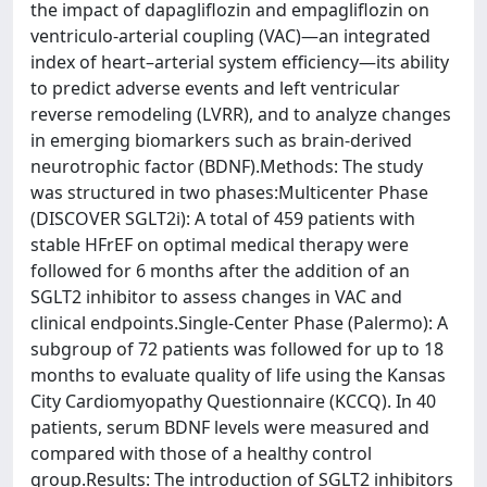
the impact of dapagliflozin and empagliflozin on
ventriculo-arterial coupling (VAC)—an integrated
index of heart–arterial system efficiency—its ability
to predict adverse events and left ventricular
reverse remodeling (LVRR), and to analyze changes
in emerging biomarkers such as brain-derived
neurotrophic factor (BDNF).Methods: The study
was structured in two phases:Multicenter Phase
(DISCOVER SGLT2i): A total of 459 patients with
stable HFrEF on optimal medical therapy were
followed for 6 months after the addition of an
SGLT2 inhibitor to assess changes in VAC and
clinical endpoints.Single-Center Phase (Palermo): A
subgroup of 72 patients was followed for up to 18
months to evaluate quality of life using the Kansas
City Cardiomyopathy Questionnaire (KCCQ). In 40
patients, serum BDNF levels were measured and
compared with those of a healthy control
group.Results: The introduction of SGLT2 inhibitors