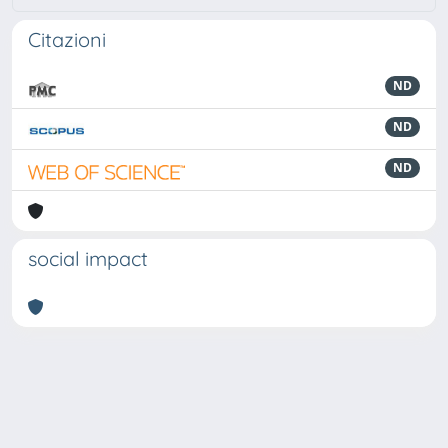
Citazioni
ND
ND
ND
social impact