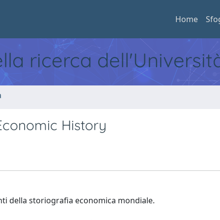
Home
Sfo
ella ricerca dell'Universi
a
Economic History
enti della storiografia economica mondiale.