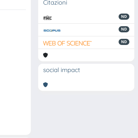
Citazioni
ND
ND
ND
social impact