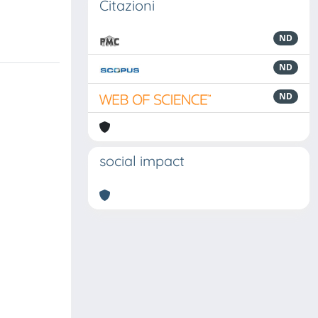
Citazioni
ND
ND
ND
social impact