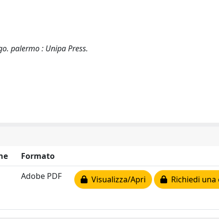
Ugo. palermo : Unipa Press.
ne
Formato
Adobe PDF
Visualizza/Apri
Richiedi una 