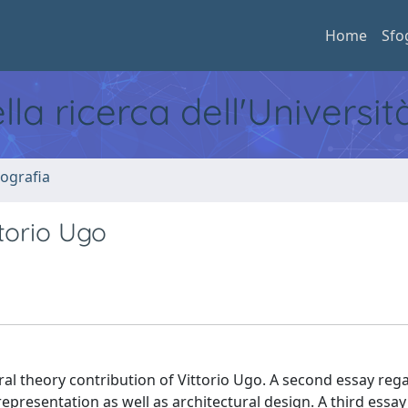
Home
Sfo
ella ricerca dell'Universi
ografia
ttorio Ugo
al theory contribution of Vittorio Ugo. A second essay reg
representation as well as architectural design. A third essay