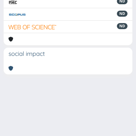
ND
ND
ND
social impact
Powered by
IRIS
-
about IRIS
-