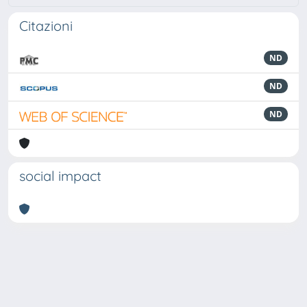
Citazioni
ND
ND
ND
social impact