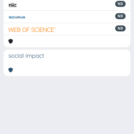
ND
ND
ND
social impact