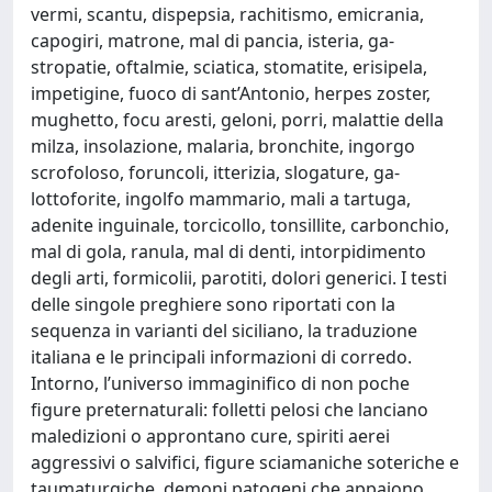
vermi, scantu, dispepsia, rachitismo, emicrania,
capogiri, matrone, mal di pancia, isteria, ga-
stropatie, oftalmie, sciatica, stomatite, erisipela,
impetigine, fuoco di sant’Antonio, herpes zoster,
mughetto, focu aresti, geloni, porri, malattie della
milza, insolazione, malaria, bronchite, ingorgo
scrofoloso, foruncoli, itterizia, slogature, ga-
lottoforite, ingolfo mammario, mali a tartuga,
adenite inguinale, torcicollo, tonsillite, carbonchio,
mal di gola, ranula, mal di denti, intorpidimento
degli arti, formicolii, parotiti, dolori generici. I testi
delle singole preghiere sono riportati con la
sequenza in varianti del siciliano, la traduzione
italiana e le principali informazioni di corredo.
Intorno, l’universo immaginifico di non poche
figure preternaturali: folletti pelosi che lanciano
maledizioni o approntano cure, spiriti aerei
aggressivi o salvifici, figure sciamaniche soteriche e
taumaturgiche, demoni patogeni che appaiono