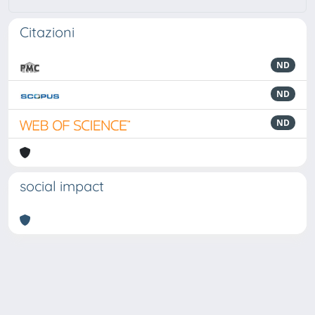
Citazioni
ND
ND
ND
social impact