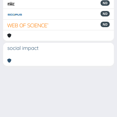
ND
ND
ND
social impact