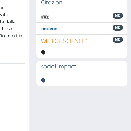
Citazioni
one
zato.
ND
ta dalla
ND
 sforzo
ircoscritto
ND
social impact