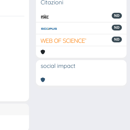
Citazioni
ND
ND
ND
social impact