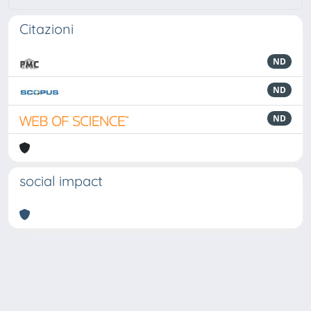
Citazioni
ND
ND
ND
social impact