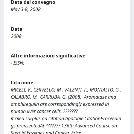
Data del convegno
May 3-8, 2008
Data
2008
Altre informazioni significative
- ISSN:
Citazione
MICELI, V., CERVELLO, M., VALENTI, F., MONTALTO, G.,
CALABRÒ, M., CARRUBA, G. (2008). Aromatase and
amphiregulin are correspondingly expressed in
human liver cancer cells. ???????
it.cilea.surplus.oa.citation.tipologie.CitationProceedin
gs.prensentedAt ??????? 136th Advanced Course on:
Steroid Enzymes and Cancer, Erice.