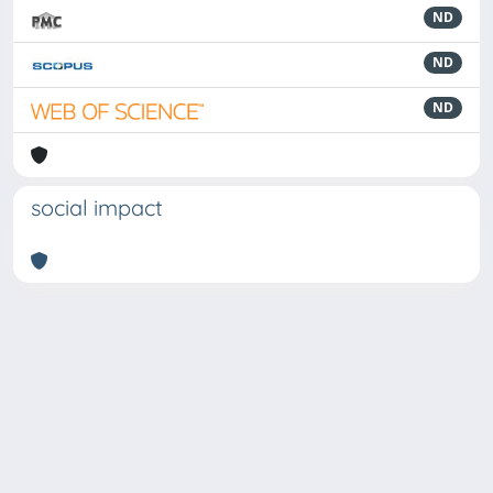
ND
ND
ND
social impact