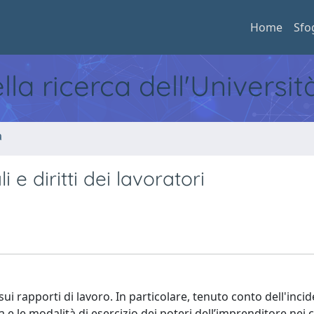
Home
Sfo
ella ricerca dell'Universi
a
i e diritti dei lavoratori
 sui rapporti di lavoro. In particolare, tenuto conto dell'inci
a e le modalità di esercizio dei poteri dell’imprenditore nei 