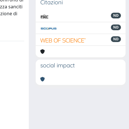
Citazioni
ezza sanciti
azione di
ND
ND
ND
social impact