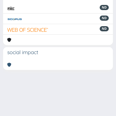
ND
ND
ND
social impact