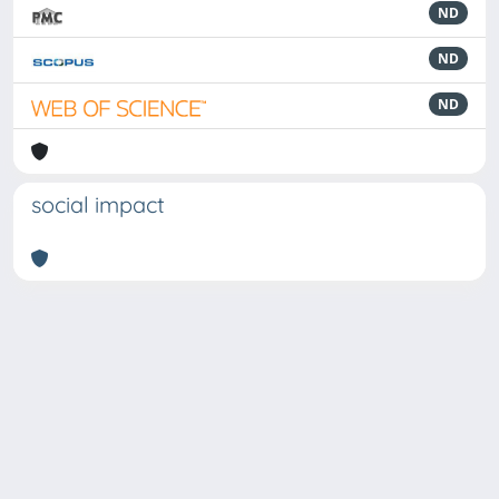
ND
ND
ND
social impact