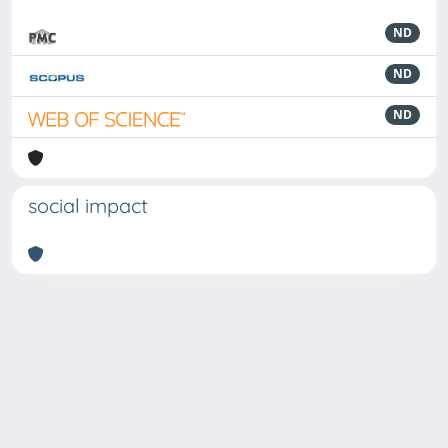
ND
ND
ND
social impact