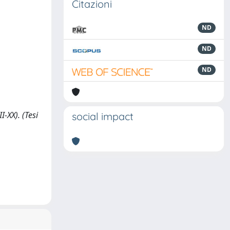
Citazioni
ND
ND
ND
I-XX). (Tesi
social impact