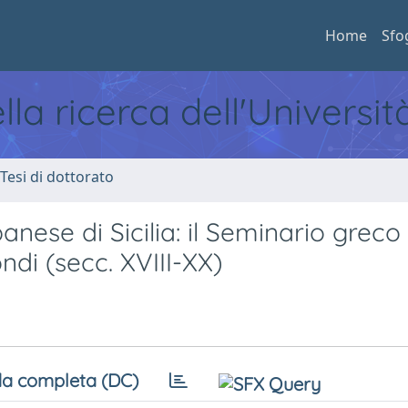
Home
Sfo
ella ricerca dell'Universi
 Tesi di dottorato
banese di Sicilia: il Seminario greco 
ndi (secc. XVIII-XX)
a completa (DC)