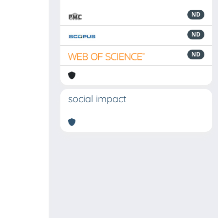
ND
ND
ND
social impact