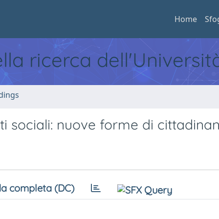
Home
Sfo
ella ricerca dell'Universi
dings
itti sociali: nuove forme di cittadina
a completa (DC)