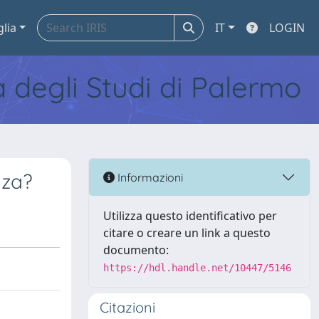
glia
IT
LOGIN
tà degli Studi di Palermo
nza?
Informazioni
Utilizza questo identificativo per
citare o creare un link a questo
documento:
https://hdl.handle.net/10447/5146
Citazioni