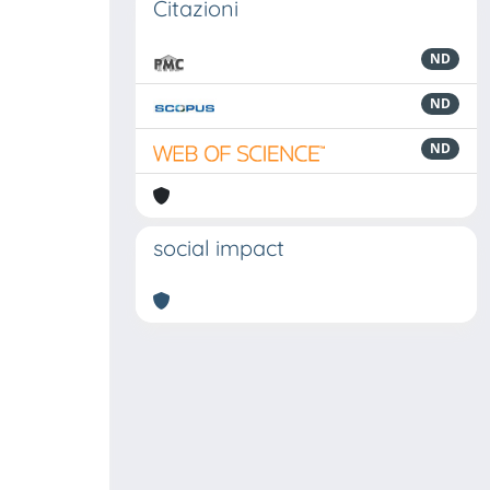
Citazioni
ND
ND
ND
social impact