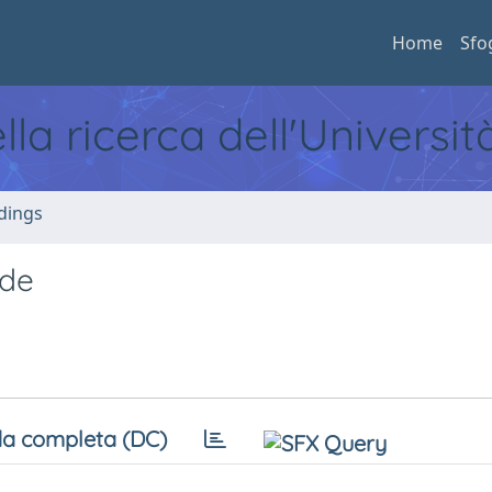
Home
Sfo
ella ricerca dell'Universi
dings
ide
a completa (DC)