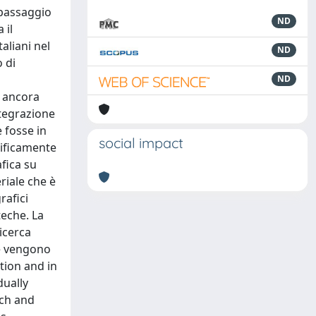
 passaggio
ND
 il
aliani nel
ND
 di
ND
à ancora
ntegrazione
 fosse in
social impact
ecificamente
afica su
riale che è
rafici
teche. La
ricerca
he vengono
ition and in
dually
nch and