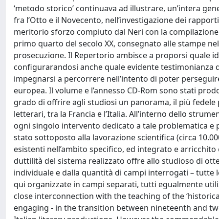
‘metodo storico’ continuava ad illustrare, un’intera ge
fra l’Otto e il Novecento, nell’investigazione dei rapporti 
meritorio sforzo compiuto dal Neri con la compilazione de
primo quarto del secolo XX, consegnato alle stampe nel
prosecuzione. Il Repertorio ambisce a proporsi quale id
configurarandosi anche quale evidente testimonianza d’
impegnarsi a percorrere nell’intento di poter perseguire
europea. Il volume e l’annesso CD-Rom sono stati prodott
grado di offrire agli studiosi un panorama, il più fedele 
letterari, tra la Francia e l’Italia. All’interno dello str
ogni singolo intervento dedicato a tale problematica e p
stato sottoposto alla lavorazione scientifica (circa 10.00
esistenti nell’ambito specifico, ed integrato e arricchit
duttilità del sistema realizzato offre allo studioso di ot
individuale e dalla quantità di campi interrogati – tutt
qui organizzate in campi separati, tutti egualmente utili
close interconnection with the teaching of the ‘histori
engaging - in the transition between nineteenth and tw