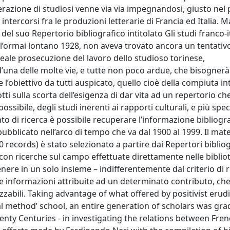
nerazione di studiosi venne via via impegnandosi, giusto nel
intercorsi fra le produzioni letterarie di Francia ed Italia. Ma
l suo Repertorio bibliografico intitolato Gli studi franco-it
l’ormai lontano 1928, non aveva trovato ancora un tentativo
eale prosecuzione del lavoro dello studioso torinese,
una delle molte vie, e tutte non poco ardue, che bisogner
 l’obiettivo da tutti auspicato, quello cioè della compiuta i
i sulla scorta dell’esigenza di dar vita ad un repertorio che
possibile, degli studi inerenti ai rapporti culturali, e più sp
umento di ricerca è possibile recuperare l’informazione bibliogr
ubblicato nell’arco di tempo che va dal 1900 al 1999. Il mate
0 records) è stato selezionato a partire dai Repertori bibliog
o con ricerche sul campo effettuate direttamente nelle biblio
tenere in un solo insieme – indifferentemente dal criterio di 
e le informazioni attribuite ad un determinato contributo, c
zzabili. Taking advantage of what offered by positivist erud
cal method’ school, an entire generation of scholars was gra
enty Centuries - in investigating the relations between Fre