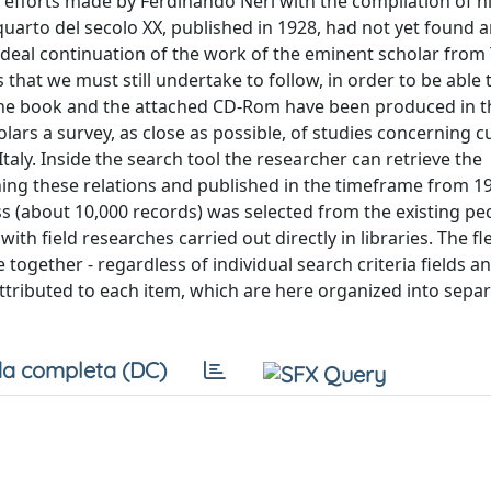
efforts made by Ferdinando Neri with the compilation of h
o quarto del secolo XX, published in 1928, had not yet found 
n ideal continuation of the work of the eminent scholar from
 that we must still undertake to follow, in order to be able 
 The book and the attached CD-Rom have been produced in t
olars a survey, as close as possible, of studies concerning c
taly. Inside the search tool the researcher can retrieve the
ning these relations and published in the timeframe from 19
ss (about 10,000 records) was selected from the existing pec
 field researches carried out directly in libraries. The flex
together - regardless of individual search criteria fields a
tributed to each item, which are here organized into separa
a completa (DC)