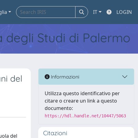
glia
IT
LOGIN
tà degli Studi di Palermo
ni del
Informazioni
Utilizza questo identificativo per
citare o creare un link a questo
documento:
https://hdl.handle.net/10447/5063
Citazioni
uola del