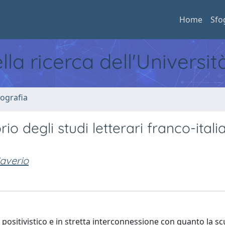
Home
Sfo
ella ricerca dell'Universi
ografia
io degli studi letterari franco-italia
averio
positivistico e in stretta interconnessione con quanto la sc