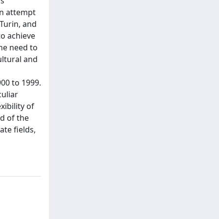
is
an attempt
 Turin, and
to achieve
he need to
ultural and
00 to 1999.
uliar
ibility of
nd of the
te fields,