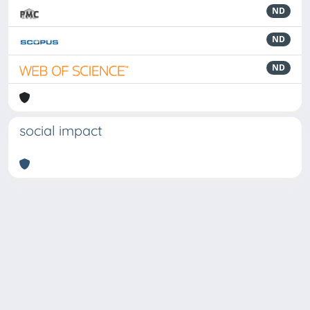
ND
ND
ND
social impact