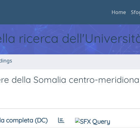
Home
Sfo
ella ricerca dell'Universi
dings
ere della Somalia centro-meridiona
a completa (DC)