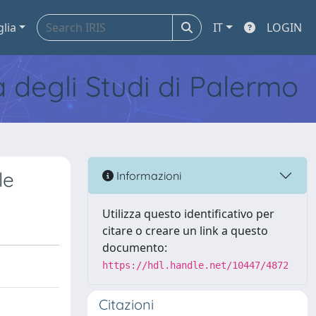
glia
IT
LOGIN
tà degli Studi di Palermo
le
Informazioni
Utilizza questo identificativo per
citare o creare un link a questo
documento:
https://hdl.handle.net/10447/4872
Citazioni