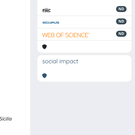
ND
ND
ND
social impact
icilia