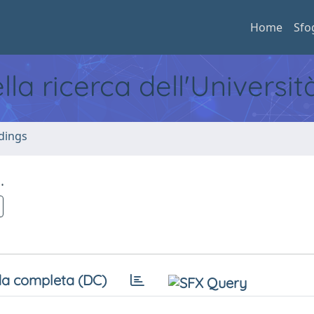
Home
Sfo
ella ricerca dell'Universi
dings
.
a completa (DC)