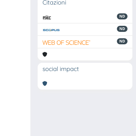
Citazioni
ND
ND
ND
social impact