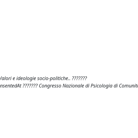
lori e ideologie socio-politiche.. ???????
prensentedAt ??????? Congresso Nazionale di Psicologia di Comunità