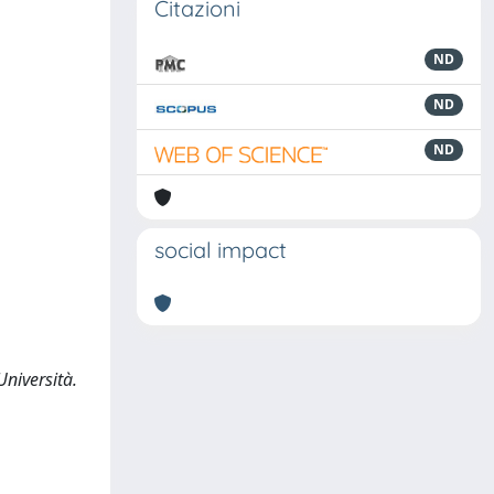
Citazioni
ND
ND
ND
social impact
Università.