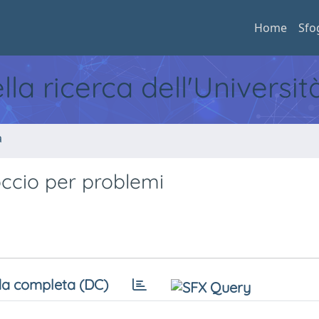
Home
Sfo
ella ricerca dell'Universi
a
occio per problemi
a completa (DC)