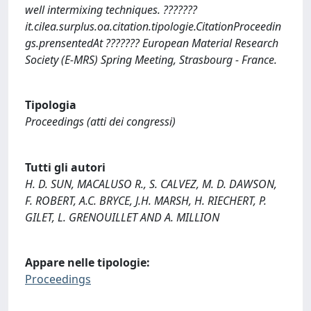
well intermixing techniques. ???????
it.cilea.surplus.oa.citation.tipologie.CitationProceedin
gs.prensentedAt ??????? European Material Research
Society (E-MRS) Spring Meeting, Strasbourg - France.
Tipologia
Proceedings (atti dei congressi)
Tutti gli autori
H. D. SUN, MACALUSO R., S. CALVEZ, M. D. DAWSON,
F. ROBERT, A.C. BRYCE, J.H. MARSH, H. RIECHERT, P.
GILET, L. GRENOUILLET AND A. MILLION
Appare nelle tipologie:
Proceedings