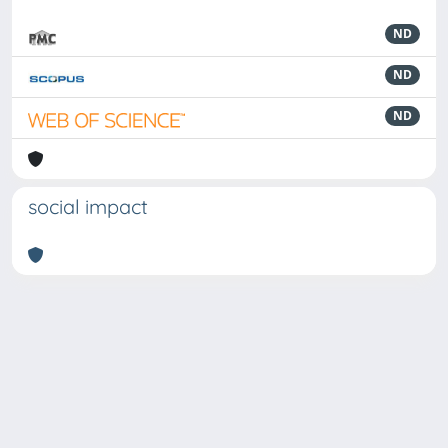
ND
ND
ND
social impact