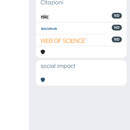
Citazioni
ND
ND
ND
social impact