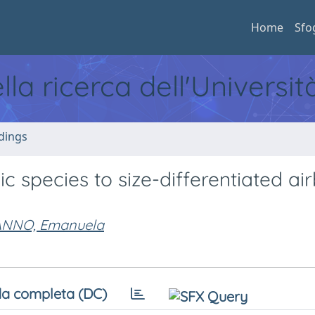
Home
Sfo
ella ricerca dell'Universi
dings
ic species to size-differentiated ai
NNO, Emanuela
a completa (DC)