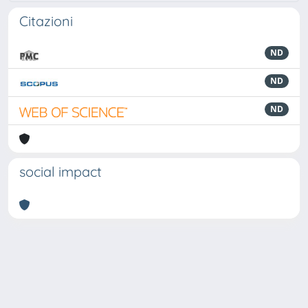
Citazioni
ND
ND
ND
social impact