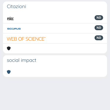
Citazioni
ND
ND
ND
social impact