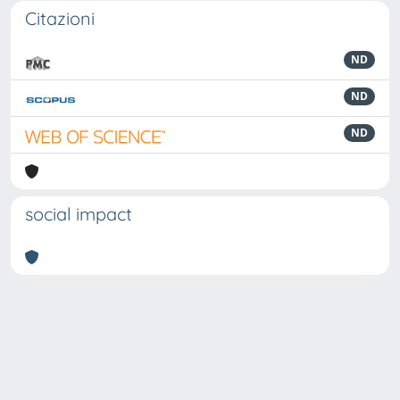
Citazioni
ND
ND
ND
social impact